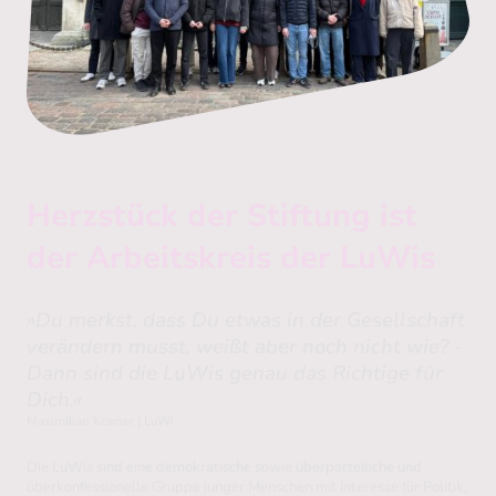
Herzstück der Stiftung ist
der Arbeitskreis der LuWis
»Du merkst, dass Du etwas in der Gesellschaft
verändern musst, weißt aber noch nicht wie? -
Dann sind die LuWis genau das Richtige für
Dich.«
Maximilian Kramer | LuWi
Die LuWis sind eine demokratische sowie überparteiliche und
überkonfessionelle Gruppe junger Menschen mit Interesse für Politik,