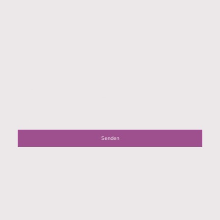
Ich bin damit einverstanden, dass diese Daten zum Zweck der
Kontaktaufnahme gespeichert und verarbeitet werden. Mir ist
bekannt, dass ich meine Einwilligung jederzeit widerrufen kann.
*
* Kennzeichnet erforderliche Felder
Senden
Ludwig-
Windthorst-
Stiftung