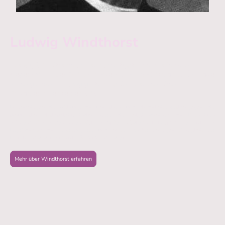
Ludwig Windthorst
Ludwig Windthorst war der wichtigste innenpolitische
Gegenspieler des Reichskanzlers Otto von Bismarck. Über alle
Parteigrenzen hinweg galt er als der bedeutendste
Parlamentarier seiner Zeit.
Er verteidigte die Wahrung der Menschen- und Minderheitenrechte gegen die
preußische Machtpolitik, insbesondere die Religionsfreiheit der Katholiken
während des sogenannten Kulturkampfes. Zugleich behauptete er sich als
Repräsentant der Zentrumspartei und setzte sich für die Eigenständigkeit der
Politik und gegen kirchliche Bevormundung ein.
Mehr über Windthorst erfahren